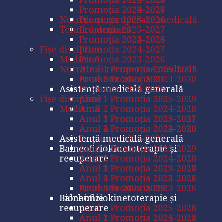
Promoția 2023-2026
Promoția 2024-2027
Nutriţie şi recuperare medicală
Promoția 2023-2026
Tehnică dentară
Promoția 2025-2027
Promoția 2024-2026
Promoția 2025-2028
Fișe discipline
Promoția 2024-2027
Medicină
Promoția 2023-2026
Nutriţie şi recuperare medicală
Anul 1 Promoția 2025-2031
Anul 2 Promoția 2024-2030
Promoția 2025-2027
Asistență medicală generală
Promoția 2024-2026
Fișe discipline
Anul 1 Promoția 2025-2029
Medicină
Anul 2 Promoția 2024-2028
Anul 3 Promoția 2023-2027
Anul 1 Promoția 2025-2031
Anul 4 Promoția 2022-2026
Anul 2 Promoția 2024-2030
Asistență medicală generală
Promoția 2025-2029
Balneofiziokinetoterapie și
Anul 1 Promoția 2025-2029
recuperare
Anul 2 Promoția 2024-2028
Anul 1 Promoția 2025-2028
Anul 3 Promoția 2023-2027
Anul 2 Promoția 2024-2027
Anul 4 Promoția 2022-2026
Anul 3 Promoția 2023-2026
Promoția 2025-2029
Biochimie
Balneofiziokinetoterapie și
recuperare
Anul 1 Promoția 2025-2028
Anul 2 Promoția 2024-2027
Anul 1 Promoția 2025-2028