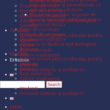
abiotici și biotici
biologic active și biomateriale cu
Teme de cercetare
aplicații pentru sănătate
Proiecte de cercetare
Elicitarea speciilor vegetale de
Manifestări științifice
interes economic folosind factori
Advances in Medical and Biological
abiotici și biotici
Sciences
Teme de cercetare
Facilități
Proiecte de cercetare
Infrastructură pentru educația pentru
Manifestări științifice
sănătate
Advances in Medical and Biological
Cazare
Sciences
Baza materială
Facilități
Tabere studențești
Infrastructură pentru educația pentru
Erasmus
sănătate
Studenți
Cazare
Personal didactic și nedidactic
Baza materială
Tabere studențești
Erasmus
Studenți
Personal didactic și nedidactic
FMSB