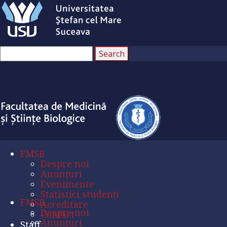
FMSB
Despre noi
Anunțuri
Evenimente
Statistici studenți
FMSB
Acreditare
Despre noi
Contact
Anunțuri
Staff