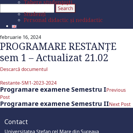
Tabere studențești
Erasmus
Studenți
Personal didactic și nedidactic
februarie 16, 2024
PROGRAMARE RESTANȚE
sem 1 – Actualizat 21.02
Descarcă documentul
Restante-SM1-2023-2024
Programare examene Semestru I
Previous
Post
Programare examene Semestru II
Next Post
Contact
Universitatea Ştefan cel Mare din Suceava