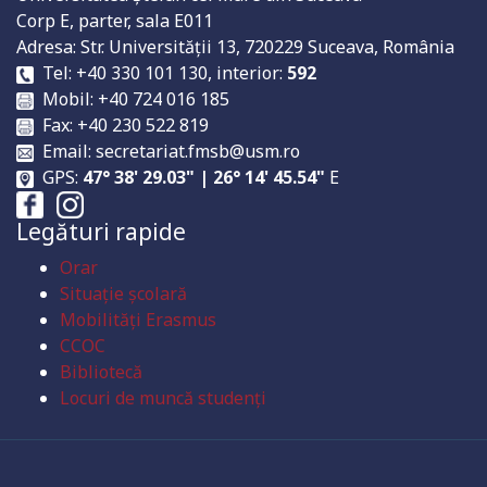
Corp E, parter, sala E011
Adresa: Str. Universităţii 13, 720229 Suceava, România
Tel: +40 330 101 130, interior:
592
Mobil: +40 724 016 185
Fax: +40 230 522 819
Email: secretariat.fmsb@usm.ro
GPS:
47° 38' 29.03" | 26° 14' 45.54"
E
Legături rapide
Orar
Situație școlară
Mobilități Erasmus
CCOC
Bibliotecă
Locuri de muncă studenți