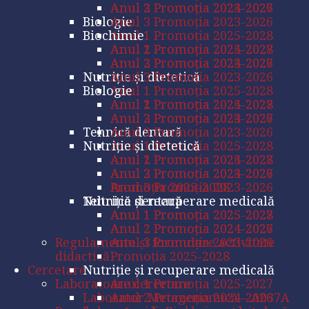
Anul 3 Promoția 2023-2026
Anul 2 Promoția 2024-2027
Biologie
Anul 3 Promoția 2023-2026
Biochimie
Anul 1 Promoția 2025-2028
Anul 2 Promoția 2024-2027
Anul 1 Promoția 2025-2028
Anul 3 Promoția 2023-2026
Anul 2 Promoția 2024-2027
Nutriție și dietetică
Anul 3 Promoția 2023-2026
Biologie
Anul 1 Promoția 2025-2028
Anul 2 Promoția 2024-2027
Anul 1 Promoția 2025-2028
Anul 3 Promoția 2023-2026
Anul 2 Promoția 2024-2027
Tehnică dentară
Anul 3 Promoția 2023-2026
Nutriție și dietetică
Anul 1 Promoția 2025-2028
Anul 2 Promoția 2024-2027
Anul 1 Promoția 2025-2028
Anul 3 Promoția 2023-2026
Anul 2 Promoția 2024-2027
Promoția 2025-2028
Anul 3 Promoția 2023-2026
Nutriţie şi recuperare medicală
Tehnică dentară
Anul 1 Promoția 2025-2027
Anul 1 Promoția 2025-2028
Anul 2 Promoția 2024-2026
Anul 2 Promoția 2024-2027
Regulamente şi formulare activitate
Anul 3 Promoția 2023-2026
didactică
Promoția 2025-2028
Cercetare
Nutriţie şi recuperare medicală
Laboratoare cercetare
Anul 1 Promoția 2025-2027
Laborator Metagenomică – A037A
Anul 2 Promoția 2024-2026